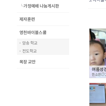
└가정예배 나눔게시판
제자훈련
영천바이블스쿨
암송 학교
전도학교
목장 교안
여름성
한소연