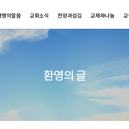
생명의말씀
교회소식
찬양과섬김
교제와나눔
교
환영의 글