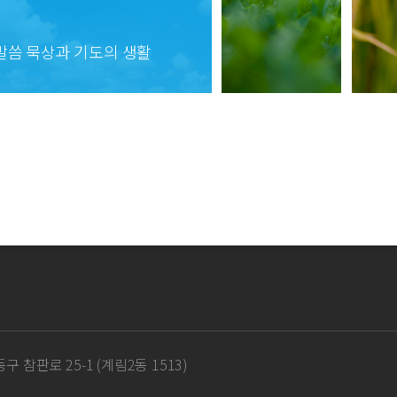
말씀 묵상과 기도의 생활
구 참판로 25-1 (계림2동 1513)