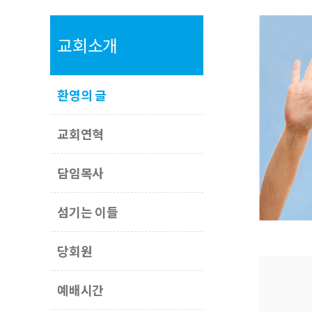
교회소개
환영의 글
교회연혁
담임목사
섬기는 이들
당회원
예배시간