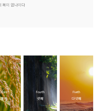
의 복이 없나이다
Third
Fourth
Fiveth
셋째
넷째
다섯째