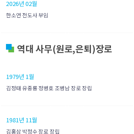
2026년 02월
한소연 전도사 부임
역대 사무(원로,은퇴)장로
1979년 1월
김정태 유중룡 정병호 조병남 장로 장립
1981년 11월
김홍삼 박정수 장로 장립