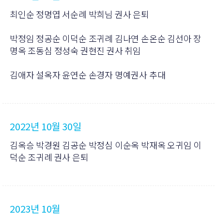
최인순 정명엽 서순례 박희님 권사 은퇴
박정임 정공순 이덕순 조귀례 김나연 손온순 김선아 장
명옥 조동심 정성숙 권현진 권사 취임
김애자 설옥자 윤연순 손경자 명예권사 추대
2022년 10월 30일
김옥승 박경원 김공순 박정심 이순옥 박재옥 오귀임 이
덕순 조귀례 권사 은퇴
2023년 10월