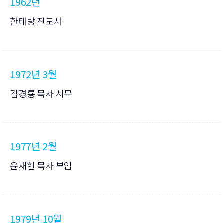
1962년
한태랑 전도사
1972년 3월
김경룡 목사 시무
1977년 2월
윤재헌 목사 부임
1979년 10월