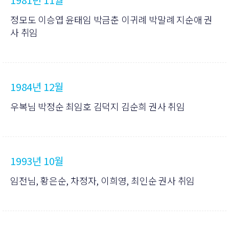
정모도 이승엽 윤태임 박금춘 이귀례 박말례 지순애 권
사 취임
1984년 12월
우복님 박정순 최임호 김덕지 김순희 권사 취임
1993년 10월
임전님, 황은순, 차정자, 이희영, 최인순 권사 취임