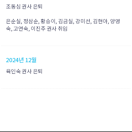
조동심 권사 은퇴
은순실, 정삼순, 황승이, 김금실, 강미선, 김현아, 양영
숙, 고연숙, 이진주 권사 취임
2024년 12월
육인숙 권사 은퇴