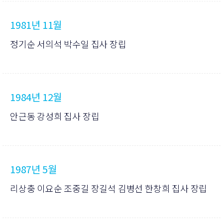
1981년 11월
정기순 서의석 박수일 집사 장립
1984년 12월
안근동 강성희 집사 장립
1987년 5월
리상충 이요순 조중길 장길석 김병선 한창희 집사 장립