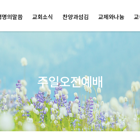
생명의말씀
교회소식
찬양과섬김
교제와나눔
교
주일오전예배