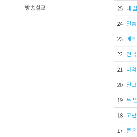
방송설교
25
내 삶
24
말씀
23
에벤
22
천국과
21
나의 
20
달고 
19
두 번
18
고난 
17
큰 일