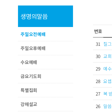
생명의말씀
번호
주일오전예배
31
질그릇
주일오후예배
30
교회는
수요예배
29
예수 
금요기도회
28
요셉과
특별집회
27
복 받
강해설교
26
말씀으