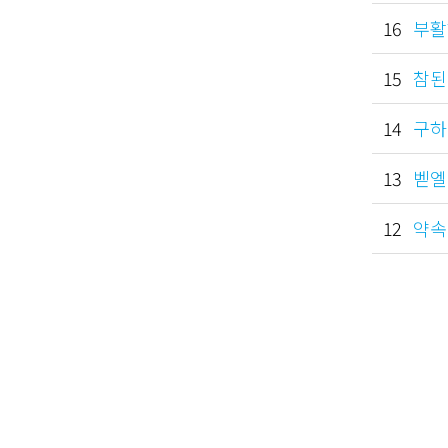
16
부활하
15
참된 
14
구하고
13
벧엘로
12
약속 